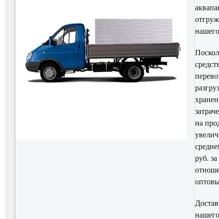
аквапа
отгруж
нашего
Поскол
средст
перево
разгруз
хранен
затрач
на пр
увелич
средне
руб. за
отнош
оптов
Достав
нашего