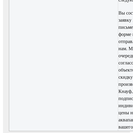
Вы сос
заявку
письм
форме 
отправ
нам. М
очеред
соглас
объект
скидку
произв
Кнауф,
подпи
индив
цены н
аквапа
вашего