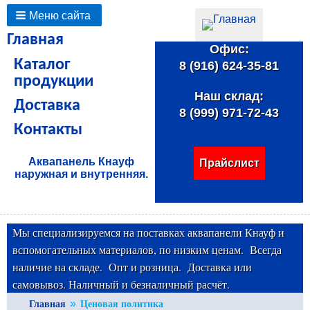
Основные
Меню сайта
ссылки
Главная
Офис:
Каталог
8 (916) 624-35-81
продукции
Наш склад:
Доставка
8 (999) 971-72-43
Контакты
Аквапанель Кнауф
Прайслист
наружная и внутренняя.
Мы специализируемся на поставках аквапанели Кнауф и
вспомогательных материалов, по низким ценам. Всегда
наличие на складе. Опт и розница. Доставка или
самовывоз. Наличный и безналичный расчёт.
Строка
You
Главная
Ценовая политика