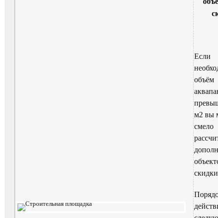
объ
с
Если
необх
объём
аквапа
превыш
м2 вы 
смело
рассчи
допол
объект
скидки
Поряд
действ
следу