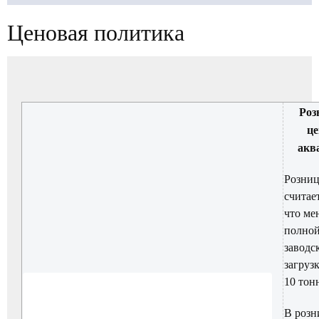
навигации
are
Ценовая политика
here:
Роз
це
акв
Розни
считает
что ме
полно
заводс
загруз
10 тон
В розн