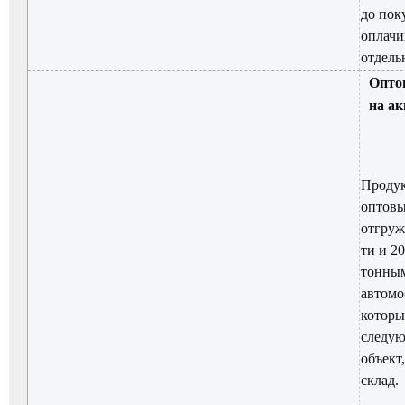
до пок
оплачи
отдель
Опто
на ак
Продук
оптовы
отгруж
ти и 2
тонны
автомо
которы
следую
объект
склад.