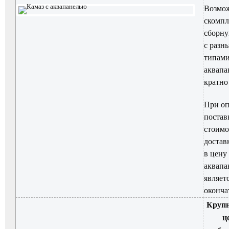
Возмо
скомпл
сборну
с разн
типам
аквапа
кратно
При о
постав
стоимо
достав
в цену
аквапа
являет
оконча
Круп
ц